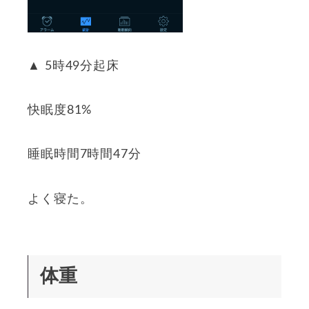
▲ 5時49分起床
快眠度81%
睡眠時間7時間47分
よく寝た。
体重