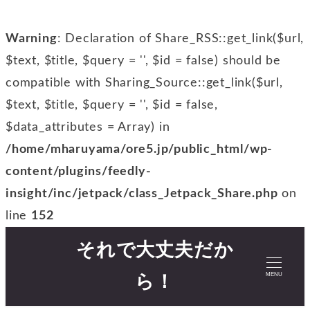
Warning
: Declaration of Share_RSS::get_link($url,
$text, $title, $query = '', $id = false) should be
compatible with Sharing_Source::get_link($url,
$text, $title, $query = '', $id = false,
$data_attributes = Array) in
/home/mharuyama/ore5.jp/public_html/wp-
content/plugins/feedly-
insight/inc/jetpack/class_Jetpack_Share.php
on
line
152
それで大丈夫だか
MENU
ら！