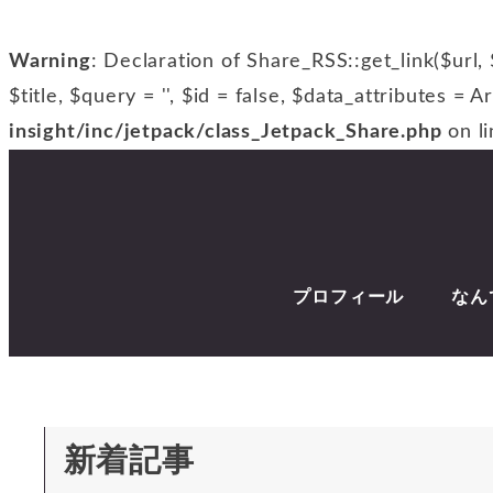
Warning
: Declaration of Share_RSS::get_link($url, 
$title, $query = '', $id = false, $data_attributes = A
insight/inc/jetpack/class_Jetpack_Share.php
on l
プロフィール
なん
新着記事