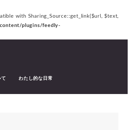
patible with Sharing_Source::get_link($url, $text,
ontent/plugins/feedly-
いて
わたし的な日常