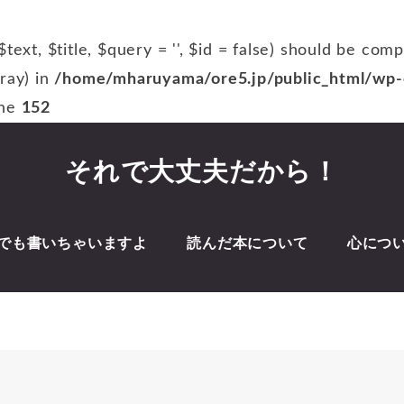
$text, $title, $query = '', $id = false) should be com
rray) in
/home/mharuyama/ore5.jp/public_html/wp-c
ine
152
それで大丈夫だから！
でも書いちゃいますよ
読んだ本について
心につ