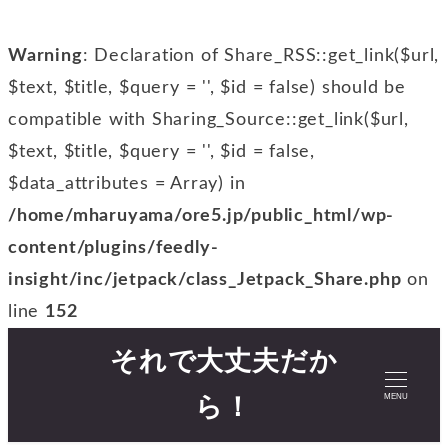
Warning
: Declaration of Share_RSS::get_link($url,
$text, $title, $query = '', $id = false) should be
compatible with Sharing_Source::get_link($url,
$text, $title, $query = '', $id = false,
$data_attributes = Array) in
/home/mharuyama/ore5.jp/public_html/wp-
content/plugins/feedly-
insight/inc/jetpack/class_Jetpack_Share.php
on
line
152
それで大丈夫だか
MENU
ら！