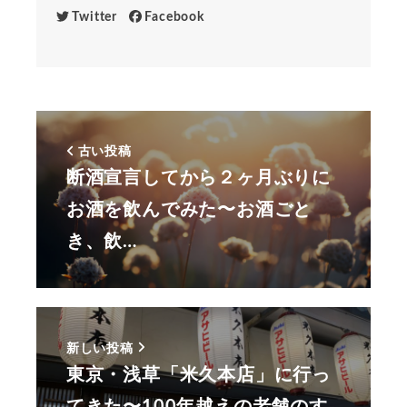
Twitter
Facebook
古い投稿
断酒宣言してから２ヶ月ぶりに
お酒を飲んでみた〜お酒ごと
き、飲…
新しい投稿
東京・浅草「米久本店」に行っ
てきた〜100年越えの老舗のす