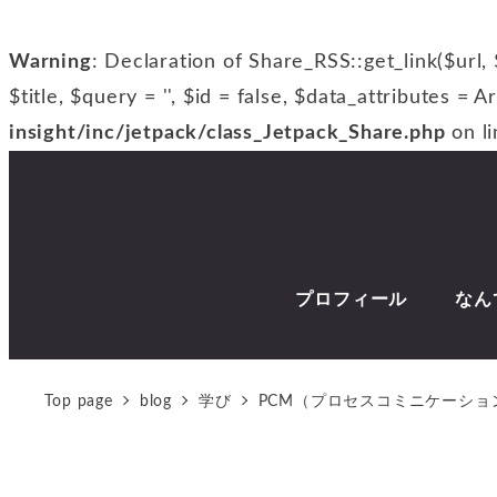
Warning
: Declaration of Share_RSS::get_link($url, 
$title, $query = '', $id = false, $data_attributes = A
insight/inc/jetpack/class_Jetpack_Share.php
on l
プロフィール
なん
Top page
blog
学び
PCM（プロセスコミニケーシ