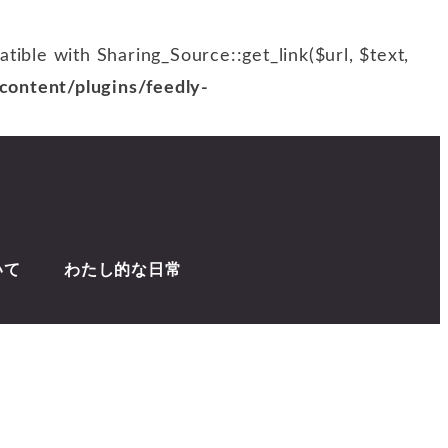
patible with Sharing_Source::get_link($url, $text,
ontent/plugins/feedly-
いて
わたし的な日常