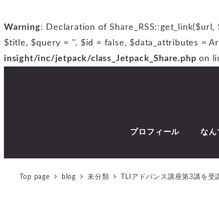
Warning
: Declaration of Share_RSS::get_link($url, 
$title, $query = '', $id = false, $data_attributes = A
insight/inc/jetpack/class_Jetpack_Share.php
on l
プロフィール
なん
Top page
blog
未分類
TLIアドバンス講座第3講を