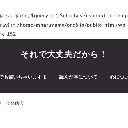
$text, $title, $query = '', $id = false) should be com
rray) in
/home/mharuyama/ore5.jp/public_html/wp-c
ine
152
それで大丈夫だから！
でも書いちゃいますよ
読んだ本について
心につ
受講しての感想