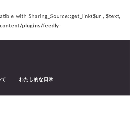
patible with Sharing_Source::get_link($url, $text,
ontent/plugins/feedly-
いて
わたし的な日常