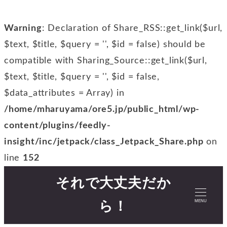
Warning
: Declaration of Share_RSS::get_link($url,
$text, $title, $query = '', $id = false) should be
compatible with Sharing_Source::get_link($url,
$text, $title, $query = '', $id = false,
$data_attributes = Array) in
/home/mharuyama/ore5.jp/public_html/wp-
content/plugins/feedly-
insight/inc/jetpack/class_Jetpack_Share.php
on
line
152
それで大丈夫だか
MENU
ら！