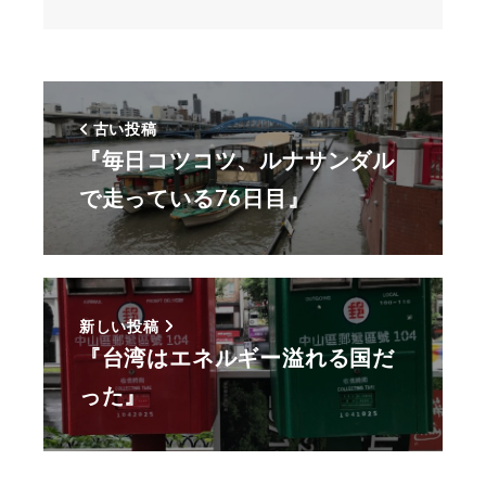
古い投稿
『毎日コツコツ、ルナサンダル
で走っている76日目』
新しい投稿
『台湾はエネルギー溢れる国だ
った』