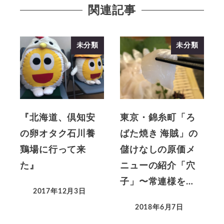
関連記事
未分類
未分類
『北海道、倶知安
東京・錦糸町「ろ
の卵オタク石川養
ばた焼き 海賊」の
鶏場に行って来
儲けなしの原価メ
た』
ニューの紹介「穴
子」〜常連様を…
2017年12月3日
2018年6月7日