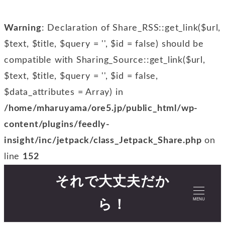
Warning
: Declaration of Share_RSS::get_link($url,
$text, $title, $query = '', $id = false) should be
compatible with Sharing_Source::get_link($url,
$text, $title, $query = '', $id = false,
$data_attributes = Array) in
/home/mharuyama/ore5.jp/public_html/wp-
content/plugins/feedly-
insight/inc/jetpack/class_Jetpack_Share.php
on
line
152
それで大丈夫だか
MENU
ら！