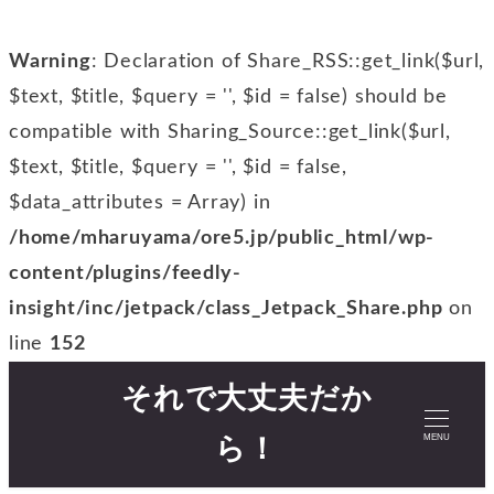
Warning
: Declaration of Share_RSS::get_link($url,
$text, $title, $query = '', $id = false) should be
compatible with Sharing_Source::get_link($url,
$text, $title, $query = '', $id = false,
$data_attributes = Array) in
/home/mharuyama/ore5.jp/public_html/wp-
content/plugins/feedly-
insight/inc/jetpack/class_Jetpack_Share.php
on
line
152
それで大丈夫だか
MENU
ら！