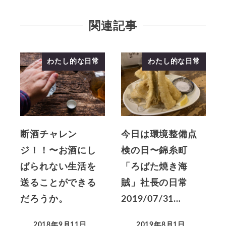
関連記事
わたし的な日常
わたし的な日常
断酒チャレン
今日は環境整備点
ジ！！〜お酒にし
検の日〜錦糸町
ばられない生活を
「ろばた焼き海
送ることができる
賊」社長の日常
だろうか。
2019/07/31…
2018年9月11日
2019年8月1日