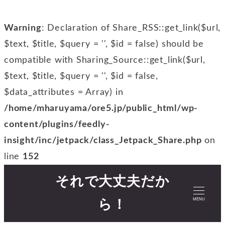
Warning
: Declaration of Share_RSS::get_link($url,
$text, $title, $query = '', $id = false) should be
compatible with Sharing_Source::get_link($url,
$text, $title, $query = '', $id = false,
$data_attributes = Array) in
/home/mharuyama/ore5.jp/public_html/wp-
content/plugins/feedly-
insight/inc/jetpack/class_Jetpack_Share.php
on
line
152
それで大丈夫だか
MENU
ら！