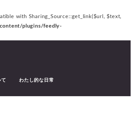
patible with Sharing_Source::get_link($url, $text,
ontent/plugins/feedly-
いて
わたし的な日常