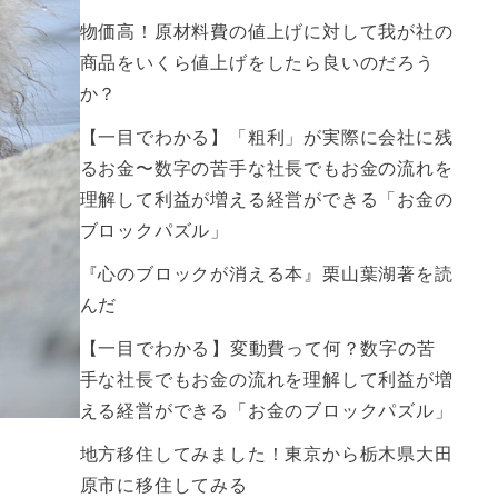
物価高！原材料費の値上げに対して我が社の
商品をいくら値上げをしたら良いのだろう
か？
【一目でわかる】「粗利」が実際に会社に残
るお金〜数字の苦手な社長でもお金の流れを
理解して利益が増える経営ができる「お金の
ブロックパズル」
『心のブロックが消える本』栗山葉湖著を読
んだ
【一目でわかる】変動費って何？数字の苦
手な社長でもお金の流れを理解して利益が増
える経営ができる「お金のブロックパズル」
地方移住してみました！東京から栃木県大田
原市に移住してみる