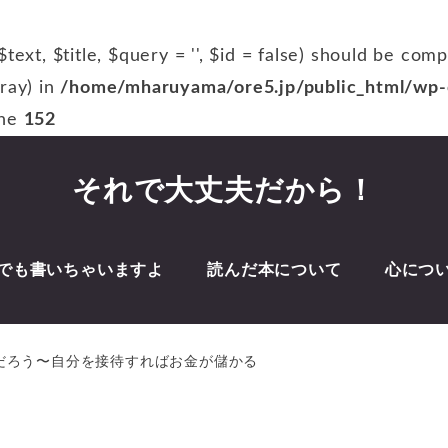
$text, $title, $query = '', $id = false) should be com
rray) in
/home/mharuyama/ore5.jp/public_html/wp-c
ine
152
それで大丈夫だから！
でも書いちゃいますよ
読んだ本について
心につ
だろう〜自分を接待すればお金が儲かる