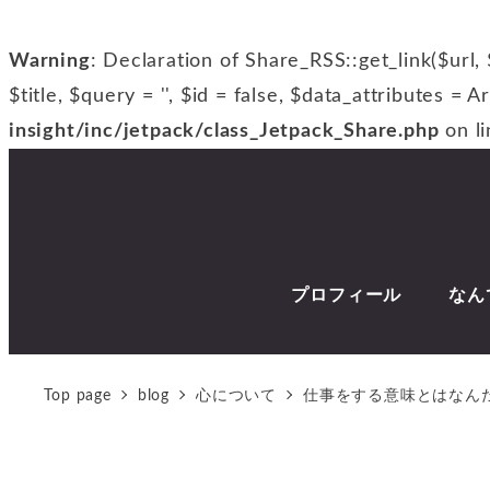
Warning
: Declaration of Share_RSS::get_link($url, 
$title, $query = '', $id = false, $data_attributes = A
insight/inc/jetpack/class_Jetpack_Share.php
on l
プロフィール
なん
Top page
blog
心について
仕事をする意味とはなん