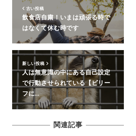
古い投稿
飲食店自粛！いまは頑張る時で
はなくて休む時です
新しい投稿
人は無意識の中にある自己設定
で行動させられている【ビリー
フに…
関連記事