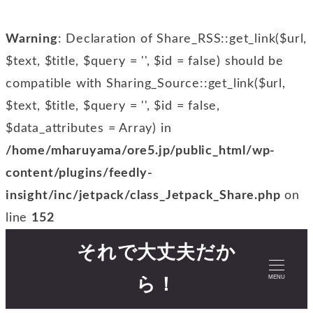
Warning
: Declaration of Share_RSS::get_link($url,
$text, $title, $query = '', $id = false) should be
compatible with Sharing_Source::get_link($url,
$text, $title, $query = '', $id = false,
$data_attributes = Array) in
/home/mharuyama/ore5.jp/public_html/wp-
content/plugins/feedly-
insight/inc/jetpack/class_Jetpack_Share.php
on
line
152
それで大丈夫だか
MENU
ら！