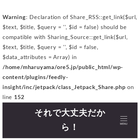
Warning
: Declaration of Share_RSS::get_link($url,
$text, $title, $query = '', $id = false) should be
compatible with Sharing_Source::get_link($url,
$text, $title, $query = '', $id = false,
$data_attributes = Array) in
/home/mharuyama/ore5.jp/public_html/wp-
content/plugins/feedly-
insight/inc/jetpack/class_Jetpack_Share.php
on
line
152
それで大丈夫だか
MENU
ら！