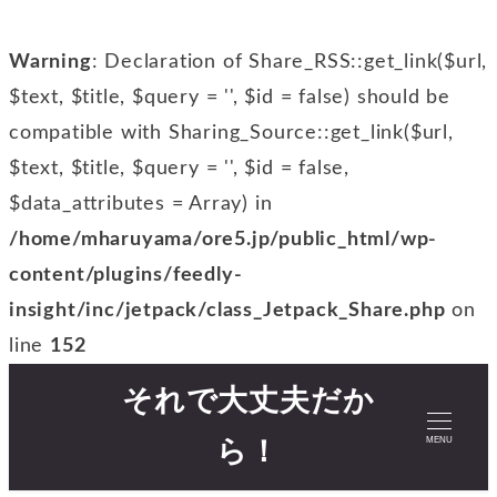
Warning
: Declaration of Share_RSS::get_link($url,
$text, $title, $query = '', $id = false) should be
compatible with Sharing_Source::get_link($url,
$text, $title, $query = '', $id = false,
$data_attributes = Array) in
/home/mharuyama/ore5.jp/public_html/wp-
content/plugins/feedly-
insight/inc/jetpack/class_Jetpack_Share.php
on
line
152
それで大丈夫だか
MENU
ら！