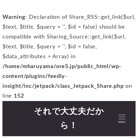
Warning
: Declaration of Share_RSS::get_link($url,
$text, $title, $query = '', $id = false) should be
compatible with Sharing_Source::get_link($url,
$text, $title, $query = '', $id = false,
$data_attributes = Array) in
/home/mharuyama/ore5.jp/public_html/wp-
content/plugins/feedly-
insight/inc/jetpack/class_Jetpack_Share.php
on
line
152
それで大丈夫だか
MENU
ら！