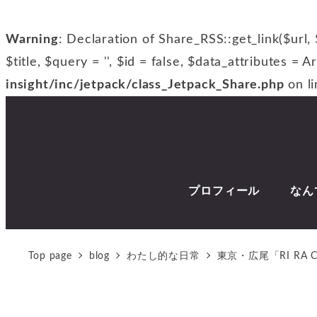
Warning
: Declaration of Share_RSS::get_link($url, 
$title, $query = '', $id = false, $data_attributes = A
insight/inc/jetpack/class_Jetpack_Share.php
on l
プロフィール
なん
Top page
blog
わたし的な日常
東京・広尾「RI R