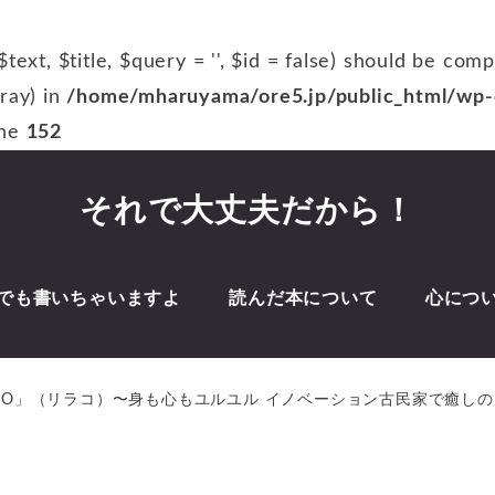
$text, $title, $query = '', $id = false) should be com
rray) in
/home/mharuyama/ore5.jp/public_html/wp-c
ine
152
それで大丈夫だから！
でも書いちゃいますよ
読んだ本について
心につ
A CO」（リラコ）〜身も心もユルユル イノベーション古民家で癒し