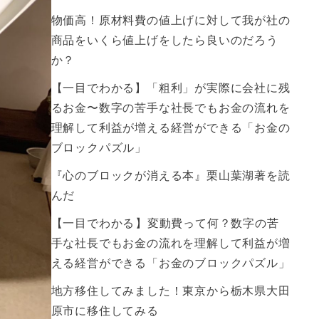
物価高！原材料費の値上げに対して我が社の
商品をいくら値上げをしたら良いのだろう
か？
【一目でわかる】「粗利」が実際に会社に残
るお金〜数字の苦手な社長でもお金の流れを
理解して利益が増える経営ができる「お金の
ブロックパズル」
『心のブロックが消える本』栗山葉湖著を読
んだ
【一目でわかる】変動費って何？数字の苦
手な社長でもお金の流れを理解して利益が増
える経営ができる「お金のブロックパズル」
地方移住してみました！東京から栃木県大田
原市に移住してみる