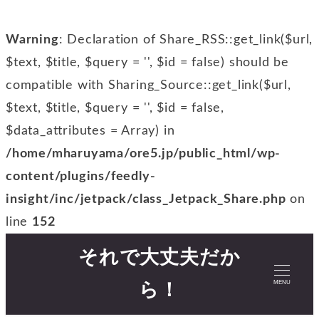
Warning
: Declaration of Share_RSS::get_link($url,
$text, $title, $query = '', $id = false) should be
compatible with Sharing_Source::get_link($url,
$text, $title, $query = '', $id = false,
$data_attributes = Array) in
/home/mharuyama/ore5.jp/public_html/wp-
content/plugins/feedly-
insight/inc/jetpack/class_Jetpack_Share.php
on
line
152
それで大丈夫だか
MENU
ら！