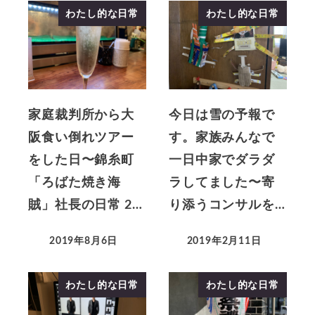
わたし的な日常
わたし的な日常
家庭裁判所から大
今日は雪の予報で
阪食い倒れツアー
す。家族みんなで
をした日〜錦糸町
一日中家でダラダ
「ろばた焼き海
ラしてました〜寄
賊」社長の日常 2…
り添うコンサルを…
2019年8月6日
2019年2月11日
わたし的な日常
わたし的な日常