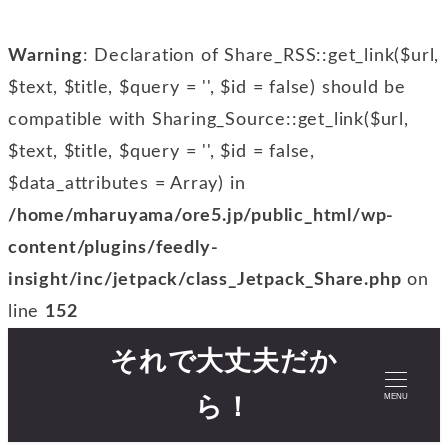
Warning
: Declaration of Share_RSS::get_link($url,
$text, $title, $query = '', $id = false) should be
compatible with Sharing_Source::get_link($url,
$text, $title, $query = '', $id = false,
$data_attributes = Array) in
/home/mharuyama/ore5.jp/public_html/wp-
content/plugins/feedly-
insight/inc/jetpack/class_Jetpack_Share.php
on
line
152
それで大丈夫だか
MENU
ら！