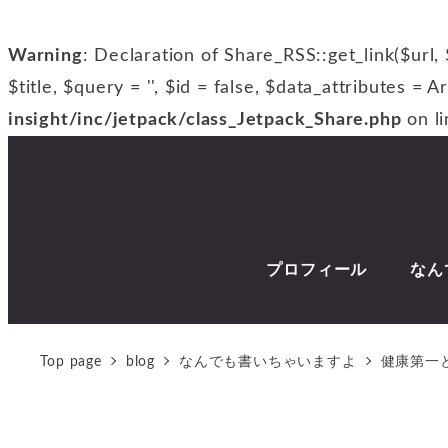
Warning
: Declaration of Share_RSS::get_link($url, 
$title, $query = '', $id = false, $data_attributes = A
insight/inc/jetpack/class_Jetpack_Share.php
on l
プロフィール
なん
Top page
blog
なんでも書いちゃいますよ
健康第一