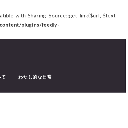
patible with Sharing_Source::get_link($url, $text,
ontent/plugins/feedly-
いて
わたし的な日常