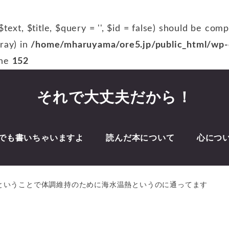
$text, $title, $query = '', $id = false) should be com
rray) in
/home/mharuyama/ore5.jp/public_html/wp-c
ine
152
それで大丈夫だから！
でも書いちゃいますよ
読んだ本について
心につ
ということで体調維持のために海水温熱というのに通ってます