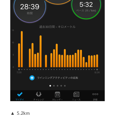
▲ 5.2km