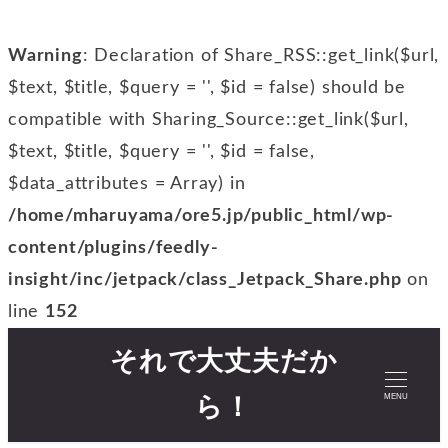
Warning
: Declaration of Share_RSS::get_link($url,
$text, $title, $query = '', $id = false) should be
compatible with Sharing_Source::get_link($url,
$text, $title, $query = '', $id = false,
$data_attributes = Array) in
/home/mharuyama/ore5.jp/public_html/wp-
content/plugins/feedly-
insight/inc/jetpack/class_Jetpack_Share.php
on
line
152
それで大丈夫だか
MENU
ら！