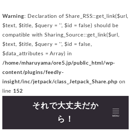
Warning
: Declaration of Share_RSS::get_link($url,
$text, $title, $query = '', $id = false) should be
compatible with Sharing_Source::get_link($url,
$text, $title, $query = '', $id = false,
$data_attributes = Array) in
/home/mharuyama/ore5.jp/public_html/wp-
content/plugins/feedly-
insight/inc/jetpack/class_Jetpack_Share.php
on
line
152
それで大丈夫だか
MENU
ら！