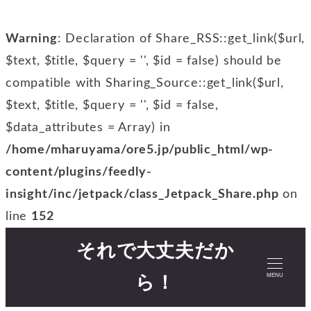
Warning
: Declaration of Share_RSS::get_link($url,
$text, $title, $query = '', $id = false) should be
compatible with Sharing_Source::get_link($url,
$text, $title, $query = '', $id = false,
$data_attributes = Array) in
/home/mharuyama/ore5.jp/public_html/wp-
content/plugins/feedly-
insight/inc/jetpack/class_Jetpack_Share.php
on
line
152
それで大丈夫だか
MENU
ら！