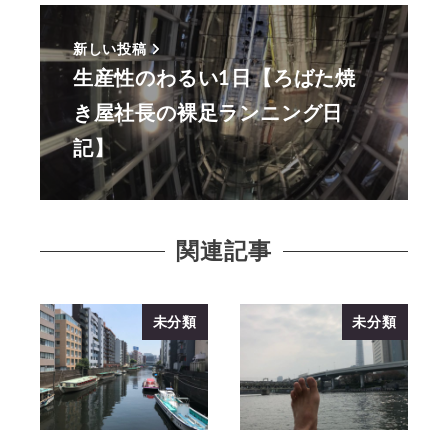
新しい投稿
生産性のわるい1日【ろばた焼
き屋社長の裸足ランニング日
記】
関連記事
未分類
未分類