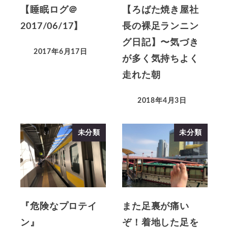
【睡眠ログ＠
【ろばた焼き屋社
2017/06/17】
長の裸足ランニン
グ日記】〜気づき
2017年6月17日
が多く気持ちよく
走れた朝
2018年4月3日
未分類
未分類
『危険なプロテイ
また足裏が痛い
ン』
ぞ！着地した足を