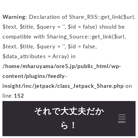
Warning
: Declaration of Share_RSS::get_link($url,
$text, $title, $query = '', $id = false) should be
compatible with Sharing_Source::get_link($url,
$text, $title, $query = '', $id = false,
$data_attributes = Array) in
/home/mharuyama/ore5.jp/public_html/wp-
content/plugins/feedly-
insight/inc/jetpack/class_Jetpack_Share.php
on
line
152
それで大丈夫だか
MENU
ら！