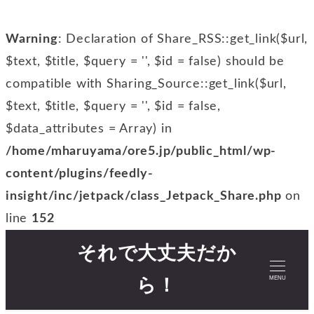
Warning
: Declaration of Share_RSS::get_link($url,
$text, $title, $query = '', $id = false) should be
compatible with Sharing_Source::get_link($url,
$text, $title, $query = '', $id = false,
$data_attributes = Array) in
/home/mharuyama/ore5.jp/public_html/wp-
content/plugins/feedly-
insight/inc/jetpack/class_Jetpack_Share.php
on
line
152
それで大丈夫だか
MENU
ら！