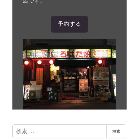
店です。
予約する
検
検索
索