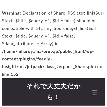
Warning
: Declaration of Share_RSS::get_link($url,
$text, $title, $query = '', $id = false) should be
compatible with Sharing_Source::get_link($url,
$text, $title, $query = '', $id = false,
$data_attributes = Array) in
/home/mharuyama/ore5.jp/public_html/wp-
content/plugins/feedly-
insight/inc/jetpack/class_Jetpack_Share.php
on
line
152
それで大丈夫だか
MENU
ら！