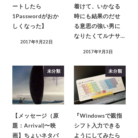
ートしたら
着けて、いかなる
1Passwordがおか
時にも結果のだせ
しくなった】
る意思の強い男に
なりたくてルナサ…
2017年9月22日
2017年9月3日
未分類
未分類
【メッセージ（原
『Windowsで親指
題：Arrival)〜映
シフト入力できる
画】ちょいネタバ
ようにしてみたら