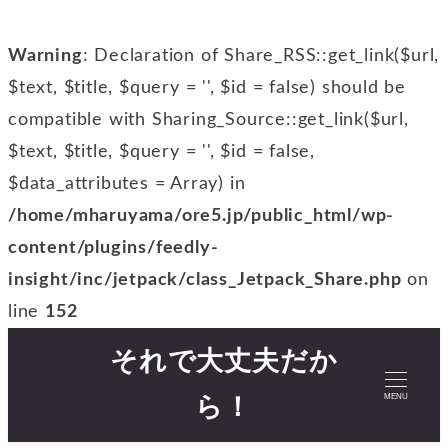
Warning
: Declaration of Share_RSS::get_link($url,
$text, $title, $query = '', $id = false) should be
compatible with Sharing_Source::get_link($url,
$text, $title, $query = '', $id = false,
$data_attributes = Array) in
/home/mharuyama/ore5.jp/public_html/wp-
content/plugins/feedly-
insight/inc/jetpack/class_Jetpack_Share.php
on
line
152
それで大丈夫だか
MENU
ら！