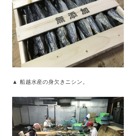
▲ 船越水産の身欠きニシン。