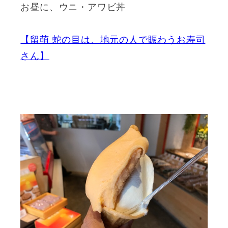
お昼に、ウニ・アワビ丼
【留萌 蛇の目は、地元の人で賑わうお寿司
さん】