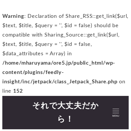
Warning
: Declaration of Share_RSS::get_link($url,
$text, $title, $query = '', $id = false) should be
compatible with Sharing_Source::get_link($url,
$text, $title, $query = '', $id = false,
$data_attributes = Array) in
/home/mharuyama/ore5.jp/public_html/wp-
content/plugins/feedly-
insight/inc/jetpack/class_Jetpack_Share.php
on
line
152
それで大丈夫だか
MENU
ら！