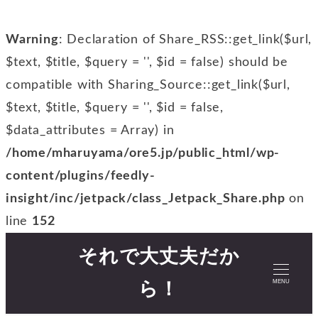
Warning
: Declaration of Share_RSS::get_link($url,
$text, $title, $query = '', $id = false) should be
compatible with Sharing_Source::get_link($url,
$text, $title, $query = '', $id = false,
$data_attributes = Array) in
/home/mharuyama/ore5.jp/public_html/wp-
content/plugins/feedly-
insight/inc/jetpack/class_Jetpack_Share.php
on
line
152
それで大丈夫だか
MENU
ら！